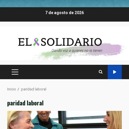
Saltar
7 de agosto de 2026
al
contenido
MENÚ
PRINCIPAL
Inicio
paridad laboral
paridad laboral