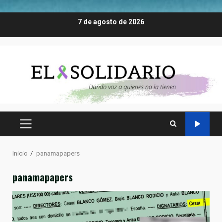
Saltar
7 de agosto de 2026
al
contenido
MENÚ
PRINCIPAL
Inicio
panamapapers
panamapapers