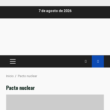
Saltar
7 de agosto de 2026
al
contenido
MENÚ
PRINCIPAL
Inicio
Pacto nuclear
Pacto nuclear