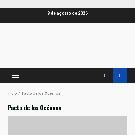
Saltar
8 de agosto de 2026
al
contenido
MENÚ
PRINCIPAL
Inicio
Pacto de los Océanos
Pacto de los Océanos