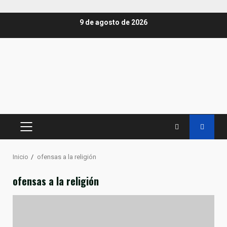
Saltar
9 de agosto de 2026
al
contenido
MENÚ
PRINCIPAL
Inicio
ofensas a la religión
ofensas a la religión