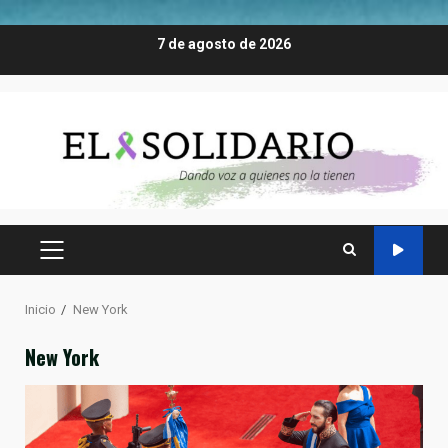
Saltar
7 de agosto de 2026
al
contenido
MENÚ
PRINCIPAL
Inicio
New York
New York