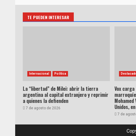
TE PUEDEN INTERESAR
Internacional
Política
Destacad
La “libertad” de Milei: abrir la tierra
Vox carga
argentina al capital extranjero y reprimir
marroquíe
a quienes la defienden
Mohamed VI
Unidos, en
7 de agosto de 2026
7 de agost
Copy