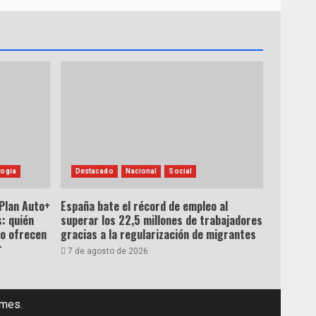
ogía
Destacado
Nacional
Social
 Plan Auto+
España bate el récord de empleo al
: quién
superar los 22,5 millones de trabajadores
ro ofrecen
gracias a la regularización de migrantes
r
7 de agosto de 2026
emes.