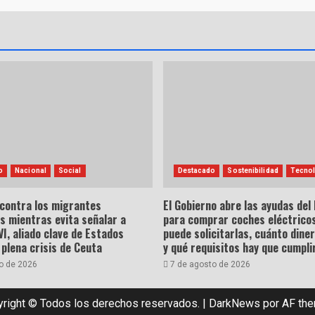
o
Nacional
Social
Destacado
Sostenibilidad
Tecnol
 contra los migrantes
El Gobierno abre las ayudas del
s mientras evita señalar a
para comprar coches eléctricos
, aliado clave de Estados
puede solicitarlas, cuánto dine
 plena crisis de Ceuta
y qué requisitos hay que cumpli
o de 2026
7 de agosto de 2026
right © Todos los derechos reservados.
|
DarkNews
por AF th