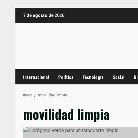
Saltar
7 de agosto de 2026
al
contenido
Internacional
Política
Tecnología
Social
B
Inicio
movilidad limpia
movilidad limpia