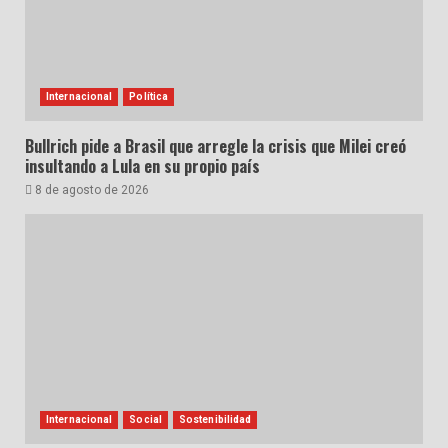
Internacional
Política
Bullrich pide a Brasil que arregle la crisis que Milei creó
insultando a Lula en su propio país
8 de agosto de 2026
Internacional
Social
Sostenibilidad