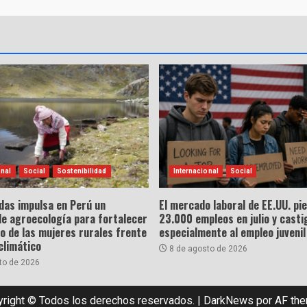
onal
Social
Sostenibilidad
Internacional
Social
das impulsa en Perú un
El mercado laboral de EE.UU. pi
de agroecología para fortalecer
23.000 empleos en julio y casti
go de las mujeres rurales frente
especialmente al empleo juvenil
climático
8 de agosto de 2026
to de 2026
right © Todos los derechos reservados.
|
DarkNews
por AF th