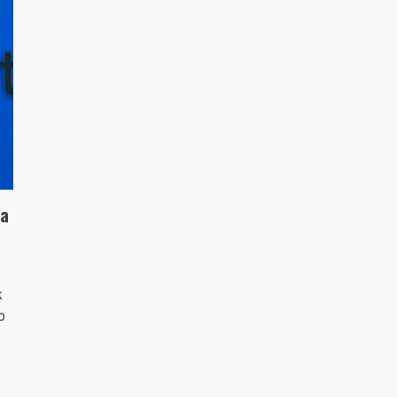
 a
k
p