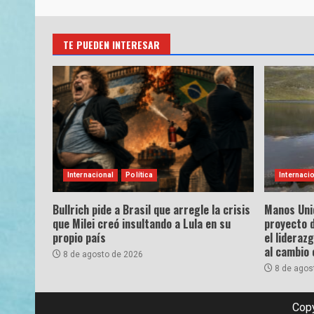
TE PUEDEN INTERESAR
Internacional
Política
Internaci
Bullrich pide a Brasil que arregle la crisis
Manos Uni
que Milei creó insultando a Lula en su
proyecto 
propio país
el lideraz
al cambio 
8 de agosto de 2026
8 de agos
Copy