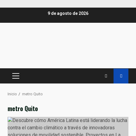
Saltar
9 de agosto de 2026
al
contenido
MENÚ
PRINCIPAL
Inicio
metro Quito
metro Quito