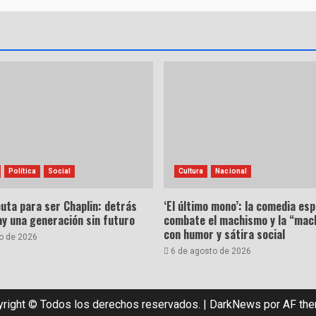
Política
Social
Cultura
Nacional
uta para ser Chaplin: detrás
‘El último mono’: la comedia es
hay una generación sin futuro
combate el machismo y la “mac
con humor y sátira social
o de 2026
6 de agosto de 2026
right © Todos los derechos reservados.
|
DarkNews
por AF th