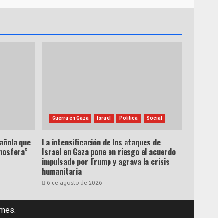
Guerra en Gaza
Israel
Política
Social
pañola que
La intensificación de los ataques de
hosfera”
Israel en Gaza pone en riesgo el acuerdo
impulsado por Trump y agrava la crisis
humanitaria
6 de agosto de 2026
emes.