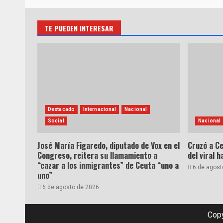
TE PUEDEN INTERESAR
Destacado
Internacional
Nacional
Social
Nacional
José María Figaredo, diputado de Vox en el
Cruzó a Ce
Congreso, reitera su llamamiento a
del viral 
“cazar a los inmigrantes” de Ceuta “uno a
6 de agost
uno”
6 de agosto de 2026
Copy