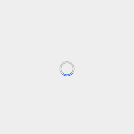
Blog
La renovación cultural de la empresa es clave
para una sostenibilidad real
elsolidario.com
10 de septiembre de 2024
La transformación intelectual es esencial para que las
empresas abracen la sostenibilidad más allá de las
leyes. Comunicación...
Leer Más