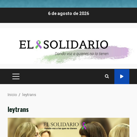
Saltar
6 de agosto de 2026
al
contenido
MENÚ
PRINCIPAL
Inicio
leytrans
leytrans