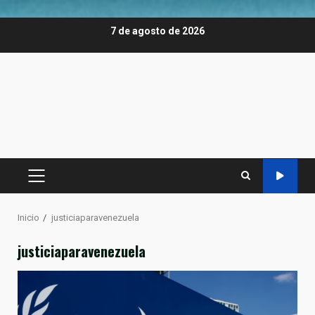
Saltar
7 de agosto de 2026
al
contenido
MENÚ
PRINCIPAL
Inicio
justiciaparavenezuela
justiciaparavenezuela