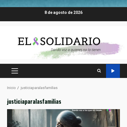
Saltar
8 de agosto de 2026
al
contenido
MENÚ
PRINCIPAL
Inicio
justiciaparalasfamilias
justiciaparalasfamilias