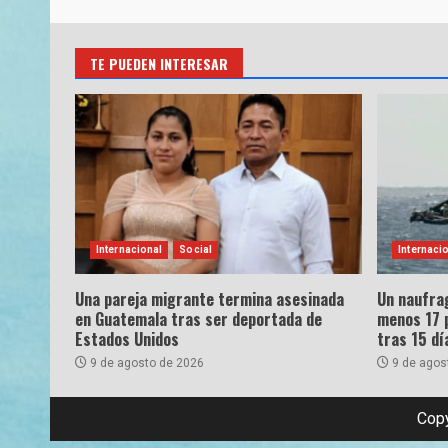
TE PUEDEN INTERESAR
Internacional
Social
Internaci
Una pareja migrante termina asesinada
Un naufrag
en Guatemala tras ser deportada de
menos 17 
Estados Unidos
tras 15 dí
9 de agosto de 2026
9 de agos
Copy