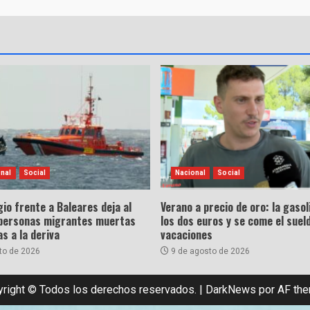
onal
Social
Nacional
Social
io frente a Baleares deja al
Verano a precio de oro: la gasol
personas migrantes muertas
los dos euros y se come el sueld
as a la deriva
vacaciones
to de 2026
9 de agosto de 2026
right © Todos los derechos reservados.
|
DarkNews
por AF th