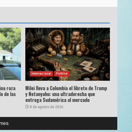
Internacional
Política
ina roza
Milei lleva a Colombia el libreto de Trump
o de las
y Netanyahu: una ultraderecha que
entrega Sudamérica al mercado
8 de agosto de 2026
emes.