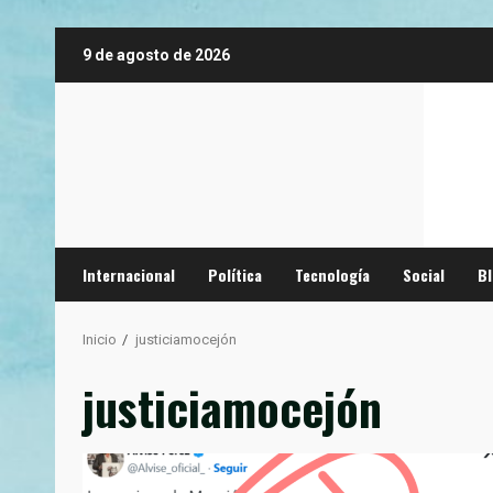
Saltar
9 de agosto de 2026
al
contenido
Internacional
Política
Tecnología
Social
B
Inicio
justiciamocejón
justiciamocejón