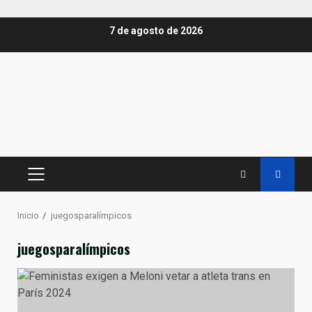
Saltar
7 de agosto de 2026
al
contenido
MENÚ
PRINCIPAL
Inicio
juegosparalímpicos
juegosparalímpicos