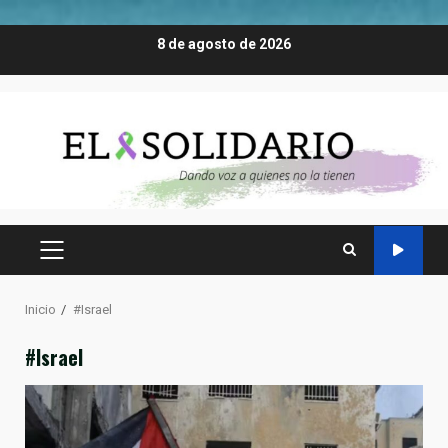
Saltar
8 de agosto de 2026
al
contenido
MENÚ
PRINCIPAL
Inicio
#Israel
#Israel