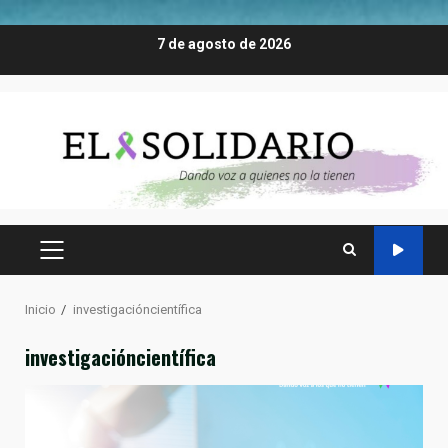
Saltar
7 de agosto de 2026
al
contenido
MENÚ
PRINCIPAL
Inicio
investigacióncientífica
investigacióncientífica