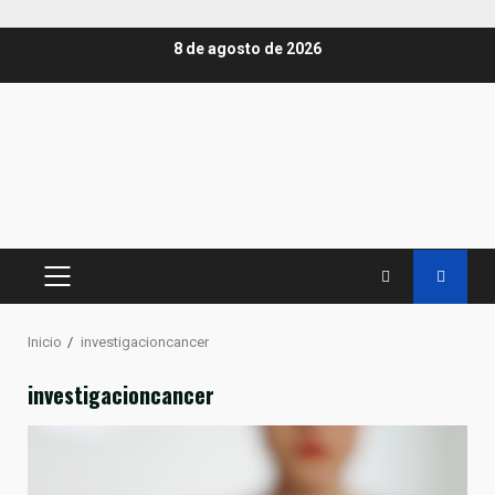
Saltar
8 de agosto de 2026
al
contenido
MENÚ
PRINCIPAL
Inicio
investigacioncancer
investigacioncancer