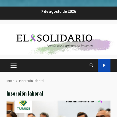
Saltar
7 de agosto de 2026
al
contenido
MENÚ
PRINCIPAL
Inicio
Inserción laboral
Inserción laboral