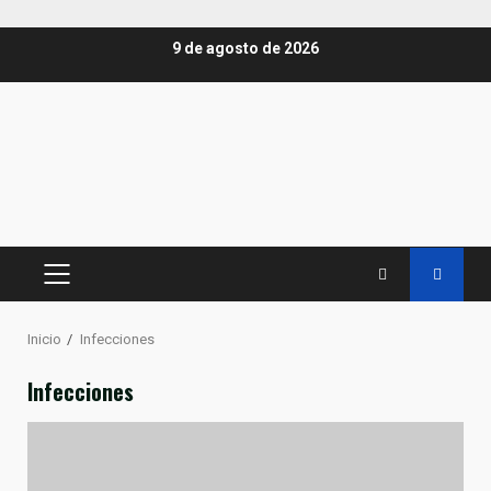
Saltar
9 de agosto de 2026
al
contenido
MENÚ
PRINCIPAL
Inicio
Infecciones
Infecciones