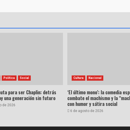
Política
Social
Cultura
Nacional
uta para ser Chaplin: detrás
‘El último mono’: la comedia es
hay una generación sin futuro
combate el machismo y la “mac
con humor y sátira social
o de 2026
6 de agosto de 2026