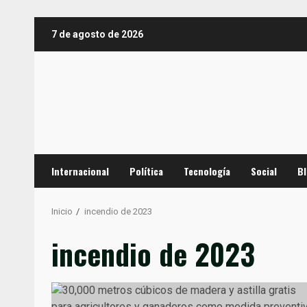
Saltar
7 de agosto de 2026
al
contenido
Internacional
Política
Tecnología
Social
B
Inicio
incendio de 2023
incendio de 2023