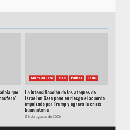
Guerra en Gaza
Israel
Política
Social
pañola que
La intensificación de los ataques de
hosfera”
Israel en Gaza pone en riesgo el acuerdo
impulsado por Trump y agrava la crisis
humanitaria
6 de agosto de 2026