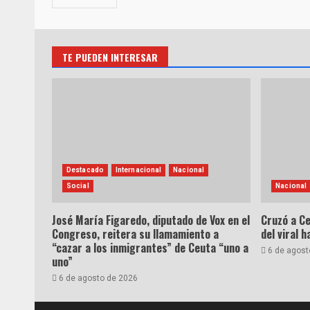
TE PUEDEN INTERESAR
Destacado
Internacional
Nacional
Social
Nacional
José María Figaredo, diputado de Vox en el
Cruzó a Ce
Congreso, reitera su llamamiento a
del viral 
“cazar a los inmigrantes” de Ceuta “uno a
6 de agost
uno”
6 de agosto de 2026