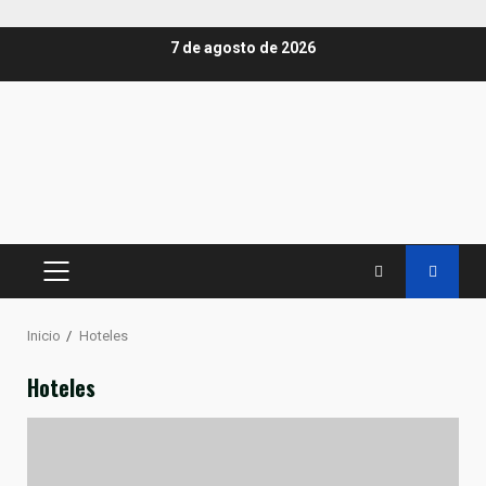
Saltar
7 de agosto de 2026
al
contenido
MENÚ
PRINCIPAL
Inicio
Hoteles
Hoteles