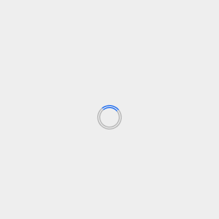
Social
Cuando el rechazo social marca la vida de las
P
personas gordas
c
elsolidario.com
24 de agosto de 2024
La gordofobia es una forma de discriminación que
La
afecta profundamente a las personas con cuerpos "no
re
normativos",...
re
Leer Más