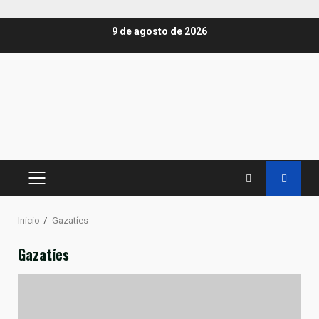
Saltar
9 de agosto de 2026
al
contenido
MENÚ
PRINCIPAL
Inicio
Gazatíes
Gazatíes