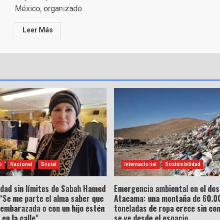
México, organizado...
Leer Más
o
Nacional
Social
Internacional
Sostenibilidad
idad sin límites de Sabah Hamed
Emergencia ambiental en el des
“Se me parte el alma saber que
Atacama: una montaña de 60.0
 embarazada o con un hijo estén
toneladas de ropa crece sin con
en la calle”
se ve desde el espacio