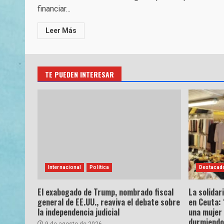
financiar...
Leer Más
TE PUEDEN INTERESAR
Internacional
Política
Destacad
El exabogado de Trump, nombrado fiscal
La solidar
general de EE.UU., reaviva el debate sobre
en Ceuta: 
la independencia judicial
una mujer
durmiendo 