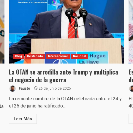
Blog
Destacado
Internacional
Nacional
La OTAN se arrodilla ante Trump y multiplica
E
el negocio de la guerra
d
Fausto
26 de junio de 2025
La reciente cumbre de la OTAN celebrada entre el 24 y
El
el 25 de junio ha ratificado...
40
da
Leer Más