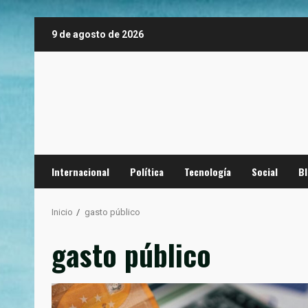
Saltar
9 de agosto de 2026
al
contenido
Internacional
Política
Tecnología
Social
B
Inicio
gasto público
gasto público