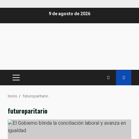
Saltar
9 de agosto de 2026
al
contenido
MENÚ
PRINCIPAL
Inicio
futuroparitario
futuroparitario