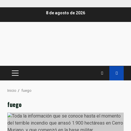
Saltar
8 de agosto de 2026
al
contenido
MENÚ
PRINCIPAL
Inicio
fuego
fuego