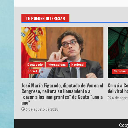
TE PUEDEN INTERESAR
Destacado
Internacional
Nacional
Social
Nacional
José María Figaredo, diputado de Vox en el
Cruzó a Ce
Congreso, reitera su llamamiento a
del viral 
“cazar a los inmigrantes” de Ceuta “uno a
6 de agos
uno”
6 de agosto de 2026
Copy