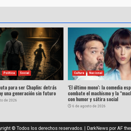
Política
Social
Cultura
Nacional
uta para ser Chaplin: detrás
‘El último mono’: la comedia es
hay una generación sin futuro
combate el machismo y la “mac
con humor y sátira social
to de 2026
6 de agosto de 2026
right © Todos los derechos reservados.
|
DarkNews
por AF th