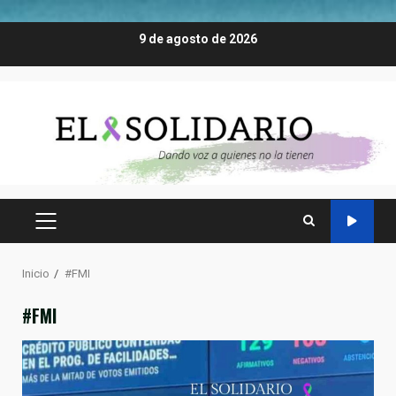
Saltar
9 de agosto de 2026
al
contenido
MENÚ
PRINCIPAL
Inicio
#FMI
#FMI