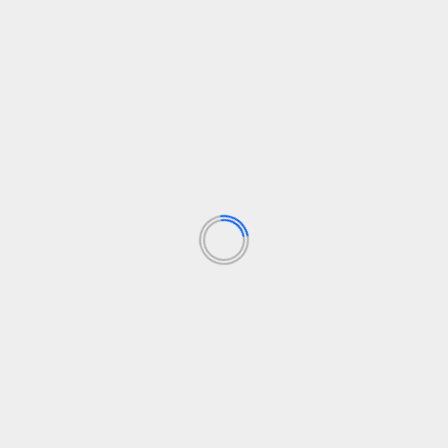
Internacional
Sostenibilidad
za
La charlatana Cotorra de Kramer amenaza a
aves originarias en Europa
elsolidario.com
4 de agosto de 2024
La cotorra de Kramer, originaria de África, ha
encontrado un nuevo hogar en Europa. Este exótico
ave,...
Leer Más