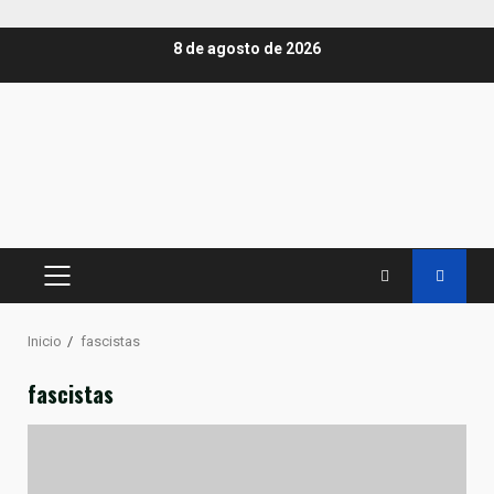
Saltar
8 de agosto de 2026
al
contenido
MENÚ
PRINCIPAL
Inicio
fascistas
fascistas