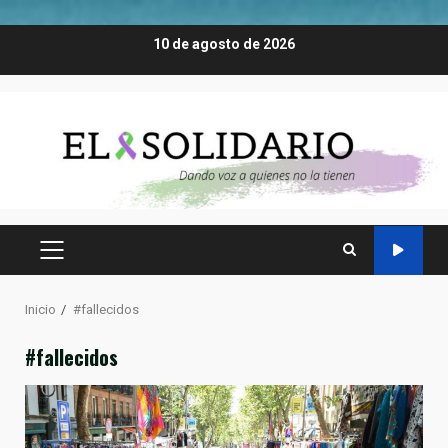
Saltar
10 de agosto de 2026
al
contenido
MENÚ
PRINCIPAL
Inicio
#fallecidos
#fallecidos