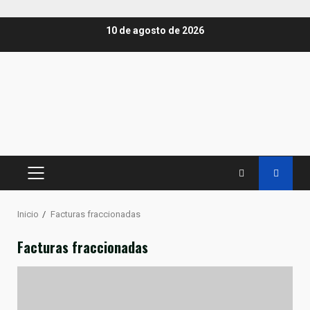
Saltar
10 de agosto de 2026
al
contenido
MENÚ
PRINCIPAL
Inicio
Facturas fraccionadas
Facturas fraccionadas