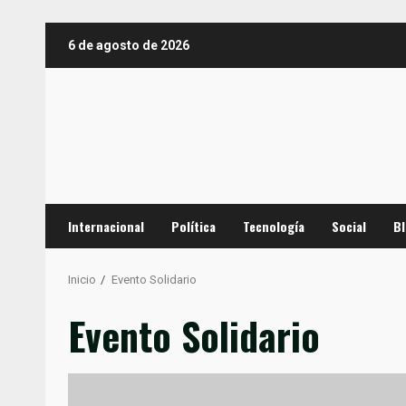
Saltar
6 de agosto de 2026
al
contenido
Internacional
Política
Tecnología
Social
B
Inicio
Evento Solidario
Evento Solidario