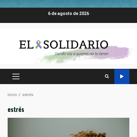
Saltar
6 de agosto de 2026
al
contenido
MENÚ
PRINCIPAL
Inicio
estrés
estrés