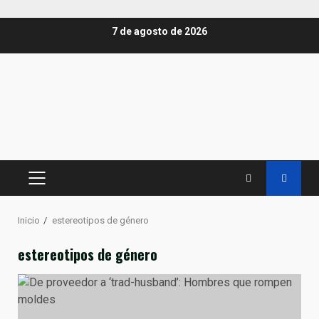
Saltar
7 de agosto de 2026
al
contenido
MENÚ
PRINCIPAL
Inicio
estereotipos de género
estereotipos de género