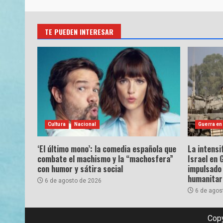
TE PUEDEN INTERESAR
Cultura
Nacional
Guerra en
‘El último mono’: la comedia española que
La intensi
combate el machismo y la “machosfera”
Israel en 
con humor y sátira social
impulsado 
humanitar
6 de agosto de 2026
6 de agos
Copy