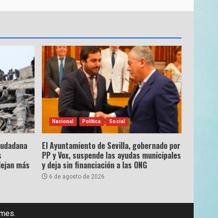
Nacional
Política
Social
ciudadana
El Ayuntamiento de Sevilla, gobernado por
s
PP y Vox, suspende las ayudas municipales
dejan más
y deja sin financiación a las ONG
6 de agosto de 2026
emes.