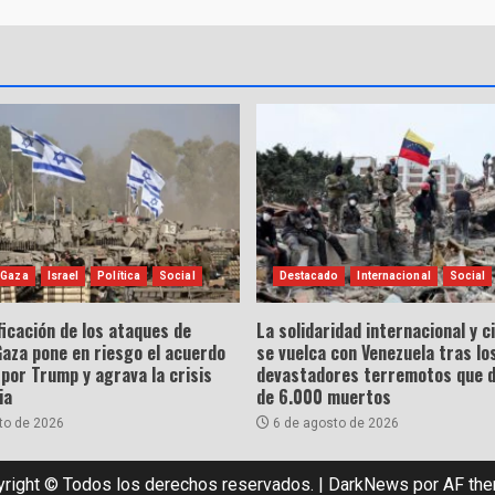
 Gaza
Israel
Política
Social
Destacado
Internacional
Social
ficación de los ataques de
La solidaridad internacional y 
Gaza pone en riesgo el acuerdo
se vuelca con Venezuela tras lo
por Trump y agrava la crisis
devastadores terremotos que 
ia
de 6.000 muertos
to de 2026
6 de agosto de 2026
right © Todos los derechos reservados.
|
DarkNews
por AF th