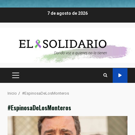
Saltar
7 de agosto de 2026
al
contenido
MENÚ
PRINCIPAL
Inicio
#EspinosaDeLosMonteros
#EspinosaDeLosMonteros