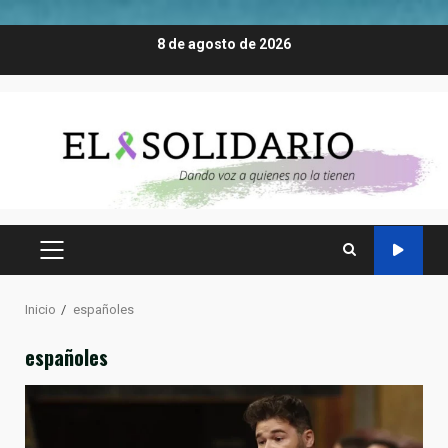
Saltar
8 de agosto de 2026
al
contenido
MENÚ
PRINCIPAL
Inicio
españoles
españoles