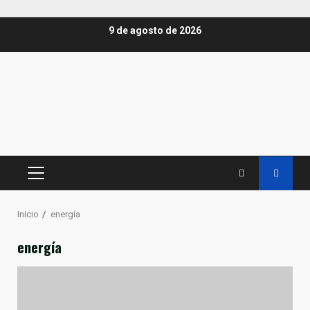
Saltar
9 de agosto de 2026
al
contenido
MENÚ
PRINCIPAL
Inicio
energía
energía