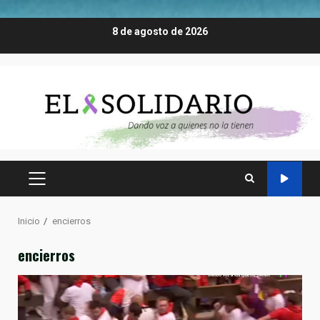
Saltar
8 de agosto de 2026
al
contenido
MENÚ
PRINCIPAL
Inicio
encierros
encierros