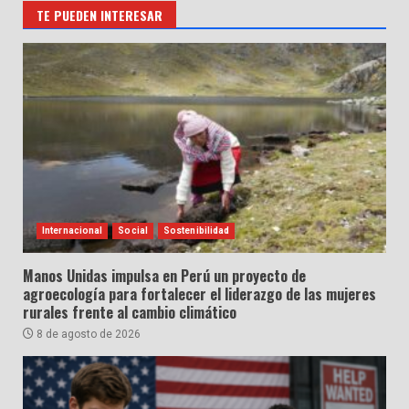
TE PUEDEN INTERESAR
Internacional
Social
Sostenibilidad
Manos Unidas impulsa en Perú un proyecto de
agroecología para fortalecer el liderazgo de las mujeres
rurales frente al cambio climático
8 de agosto de 2026