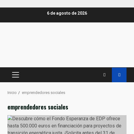
Saltar
6 de agosto de 2026
al
contenido
MENÚ
PRINCIPAL
Inicio
emprendedores sociales
emprendedores sociales