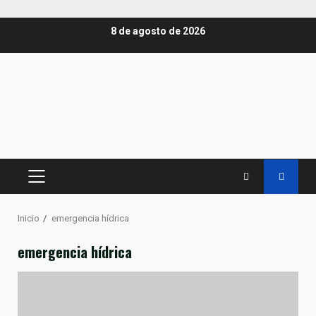
Saltar
8 de agosto de 2026
al
contenido
MENÚ
PRINCIPAL
Inicio
emergencia hídrica
emergencia hídrica