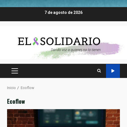
Saltar
7 de agosto de 2026
al
contenido
MENÚ
PRINCIPAL
Inicio
Ecoflow
Ecoflow