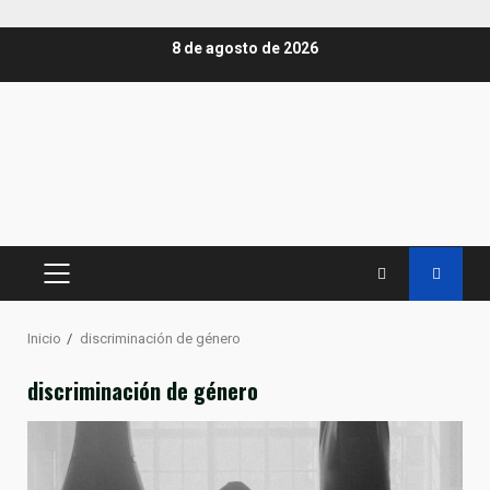
Saltar
8 de agosto de 2026
al
contenido
MENÚ
PRINCIPAL
Inicio
discriminación de género
discriminación de género