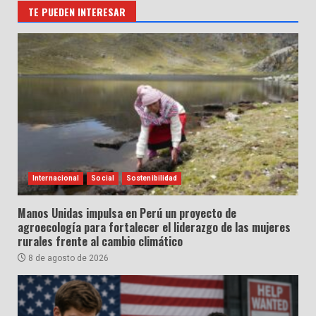
TE PUEDEN INTERESAR
Internacional
Social
Sostenibilidad
Manos Unidas impulsa en Perú un proyecto de
agroecología para fortalecer el liderazgo de las mujeres
rurales frente al cambio climático
8 de agosto de 2026