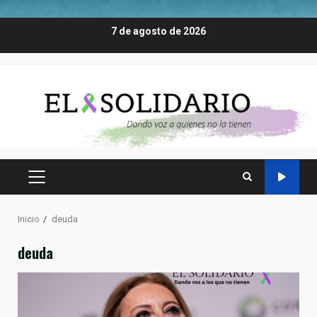
Saltar
7 de agosto de 2026
al
contenido
MENÚ
PRINCIPAL
Inicio
deuda
deuda