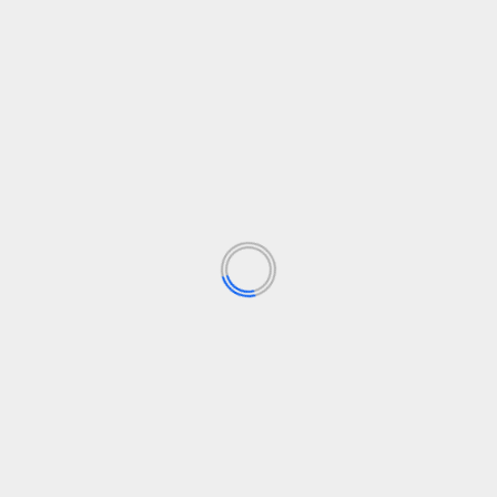
Internacional
Política
Presionado por la ultraderecha, Macron cede
y rechaza nombrar un gobierno de izquierda
en nombre de la «estabilidad institucional».
elsolidario.com
27 de agosto de 2024
Macron justificó su decisión argumentando que un
o
gobierno basado únicamente en el programa de la
izquierda sería...
Leer Más